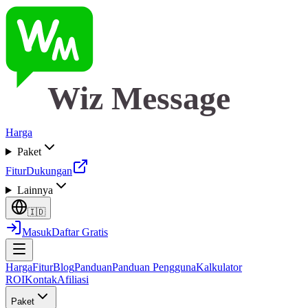
Wiz Message
Harga
Paket
Fitur
Dukungan
Lainnya
🇮🇩
Masuk
Daftar Gratis
Harga
Fitur
Blog
Panduan
Panduan Pengguna
Kalkulator
ROI
Kontak
Afiliasi
Paket