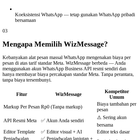
Koeksistensi WhatsApp — tetap gunakan WhatsApp pribadi
bersamaan
03
Mengapa Memilih WizMessage?
Kebanyakan alat pesan massal WhatsApp mengenakan biaya per
pesan di atas tarif standar Meta. WizMessage berbeda — Anda
menggunakan akun WhatsApp Business API resmi sendiri dan
hanya membayar biaya percakapan standar Meta. Tanpa perantara,
tanpa biaya tersembunyi.
Kompetitor
Fitur
WizMessage
Umum
Biaya tambahan per
Markup Per Pesan
Rp0 (Tanpa markup)
pesan
⚠️ Sering akun
API Resmi Meta
✅ Akun Anda sendiri
bersama
Editor Template
✅ Editor visual + AI
Editor teks dasar
Penjadwalan
✅ Penjadwalan lanjutan +