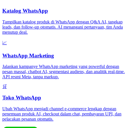
Katalog WhatsApp
Tampilkan katalog produk di WhatsApp dengan Q&A AI, tangkap
leads, dan follow-up otomatis. AI menangani pertanyaan, tim Anda
menutup deal.
📈
WhatsApp Marketing
Jalankan kampanye WhatsApp marketing yang powerful dengan
pesan massal, chatbot AI, segmentasi audiens, dan analitik real-time.
API resmi Meta, tanpa markup.
🛒
Toko WhatsApp
Ubah WhatsApp menjadi channel e-commerce lengkap dengan
penemuan produk AI, checkout dalam chat, pembayaran UPI, dan
pelacakan pesanan otomatis.