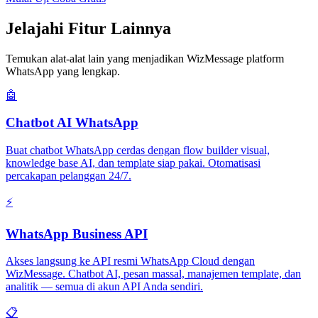
Jelajahi Fitur Lainnya
Temukan alat-alat lain yang menjadikan WizMessage platform
WhatsApp yang lengkap.
🤖
Chatbot AI WhatsApp
Buat chatbot WhatsApp cerdas dengan flow builder visual,
knowledge base AI, dan template siap pakai. Otomatisasi
percakapan pelanggan 24/7.
⚡
WhatsApp Business API
Akses langsung ke API resmi WhatsApp Cloud dengan
WizMessage. Chatbot AI, pesan massal, manajemen template, dan
analitik — semua di akun API Anda sendiri.
📋