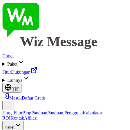
Wiz Message
Harga
Paket
Fitur
Dukungan
Lainnya
🇮🇩
Masuk
Daftar Gratis
Harga
Fitur
Blog
Panduan
Panduan Pengguna
Kalkulator
ROI
Kontak
Afiliasi
Paket