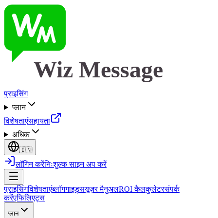
Wiz Message
प्राइसिंग
प्लान
विशेषताएं
सहायता
अधिक
🇮🇳
लॉगिन करें
निःशुल्क साइन अप करें
प्राइसिंग
विशेषताएं
ब्लॉग
गाइड्स
यूज़र मैनुअल
ROI कैलकुलेटर
संपर्क
करें
एफिलिएट्स
प्लान