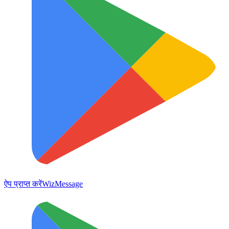
ऐप प्राप्त करें
WizMessage