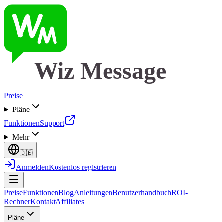
Wiz Message
Preise
Pläne
Funktionen
Support
Mehr
🇩🇪
Anmelden
Kostenlos registrieren
Preise
Funktionen
Blog
Anleitungen
Benutzerhandbuch
ROI-
Rechner
Kontakt
Affiliates
Pläne