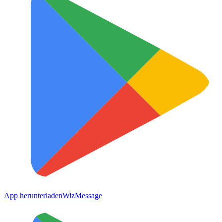
App herunterladen
WizMessage