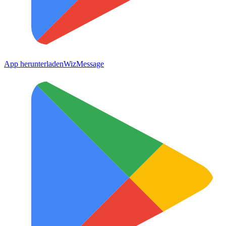
App herunterladen
WizMessage