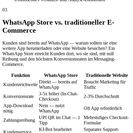
03
WhatsApp Store vs. traditioneller E-
Commerce
Kunden sind bereits auf WhatsApp — warum sollten sie eine
weitere App herunterladen oder eine Website besuchen? Ein
WhatsApp Store erreicht Kunden dort, wo sie sind, mit null
Reibung und den höchsten Konversionsraten im Messaging-
Commerce.
Funktion
WhatsApp Store
Traditionelle Website
Direkt — bereits auf
Braucht Marketing für
Kundenreichweite
WhatsApp
Traffic
3-5x höher (In-Chat-
Konversionsrate
2-3% Durchschnitt
Checkout)
App-Download
Nein — nutzt
Oft App erforderlich
nötig
WhatsApp
UPI QR im Chat — 1
Mehrstufiges Checkout-
Zahlungsreibung
Tipp
Formular
KI-Bot bearbeitet
Separates Support-
Kundenservice