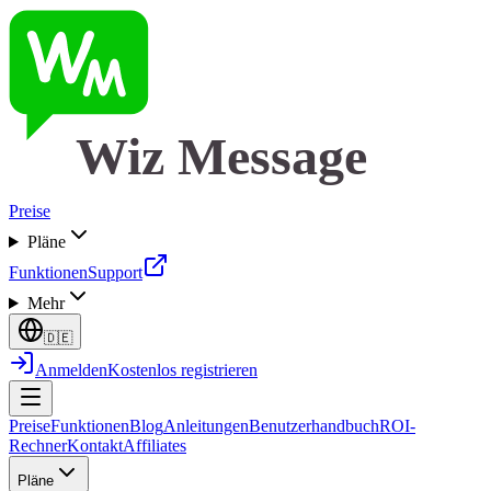
Wiz Message
Preise
Pläne
Funktionen
Support
Mehr
🇩🇪
Anmelden
Kostenlos registrieren
Preise
Funktionen
Blog
Anleitungen
Benutzerhandbuch
ROI-
Rechner
Kontakt
Affiliates
Pläne