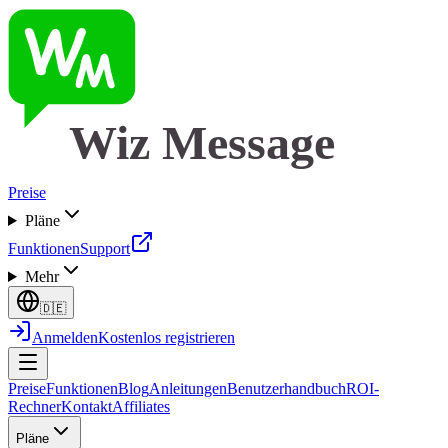
Wiz Message
Preise
Pläne
Funktionen
Support
Mehr
🇩🇪
Anmelden
Kostenlos registrieren
Preise
Funktionen
Blog
Anleitungen
Benutzerhandbuch
ROI-
Rechner
Kontakt
Affiliates
Pläne