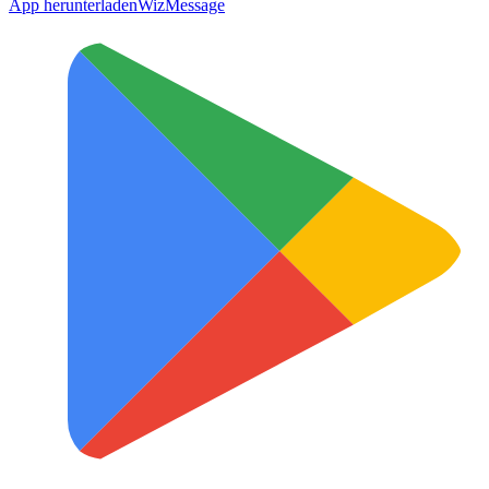
App herunterladen
WizMessage