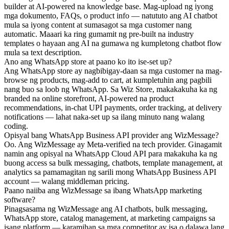
builder at AI-powered na knowledge base. Mag-upload ng iyong
mga dokumento, FAQs, o product info — natututo ang AI chatbot
mula sa iyong content at sumasagot sa mga customer nang
automatic. Maaari ka ring gumamit ng pre-built na industry
templates o hayaan ang AI na gumawa ng kumpletong chatbot flow
mula sa text description.
Ano ang WhatsApp store at paano ko ito ise-set up?
Ang WhatsApp store ay nagbibigay-daan sa mga customer na mag-
browse ng products, mag-add to cart, at kumpletuhin ang pagbili
nang buo sa loob ng WhatsApp. Sa Wiz Store, makakakuha ka ng
branded na online storefront, AI-powered na product
recommendations, in-chat UPI payments, order tracking, at delivery
notifications — lahat naka-set up sa ilang minuto nang walang
coding.
Opisyal bang WhatsApp Business API provider ang WizMessage?
Oo. Ang WizMessage ay Meta-verified na tech provider. Ginagamit
namin ang opisyal na WhatsApp Cloud API para makakuha ka ng
buong access sa bulk messaging, chatbots, template management, at
analytics sa pamamagitan ng sarili mong WhatsApp Business API
account — walang middleman pricing.
Paano naiiba ang WizMessage sa ibang WhatsApp marketing
software?
Pinagsasama ng WizMessage ang AI chatbots, bulk messaging,
WhatsApp store, catalog management, at marketing campaigns sa
isang platform — karamihan sa mga competitor ay isa o dalawa lang