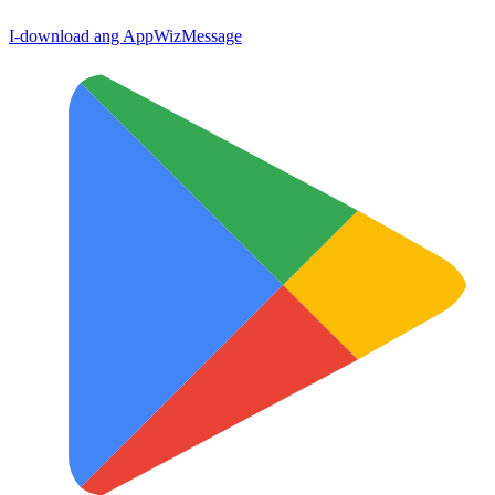
I-download ang App
WizMessage