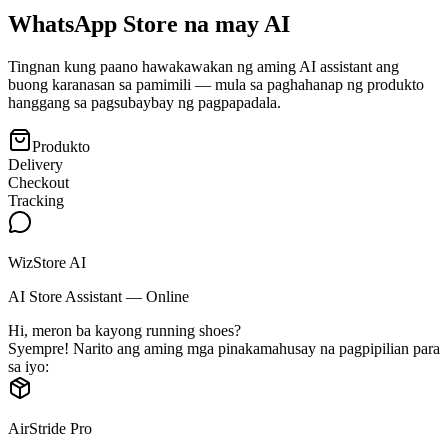
WhatsApp Store na may AI
Tingnan kung paano hawakawakan ng aming AI assistant ang
buong karanasan sa pamimili — mula sa paghahanap ng produkto
hanggang sa pagsubaybay ng pagpapadala.
Produkto
Delivery
Checkout
Tracking
WizStore AI
AI Store Assistant — Online
Hi, meron ba kayong running shoes?
Syempre! Narito ang aming mga pinakamahusay na pagpipilian para
sa iyo:
AirStride Pro