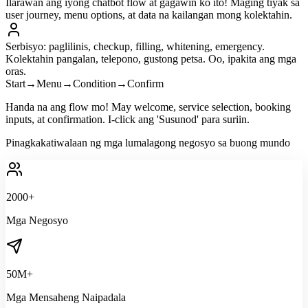
Ilarawan ang iyong chatbot flow at gagawin ko ito! Maging tiyak sa
user journey, menu options, at data na kailangan mong kolektahin.
Serbisyo: paglilinis, checkup, filling, whitening, emergency.
Kolektahin pangalan, telepono, gustong petsa. Oo, ipakita ang mga
oras.
Start
→
Menu
→
Condition
→
Confirm
Handa na ang flow mo! May welcome, service selection, booking
inputs, at confirmation. I-click ang 'Susunod' para suriin.
Pinagkakatiwalaan ng mga lumalagong negosyo sa buong mundo
2000+
Mga Negosyo
50M+
Mga Mensaheng Naipadala