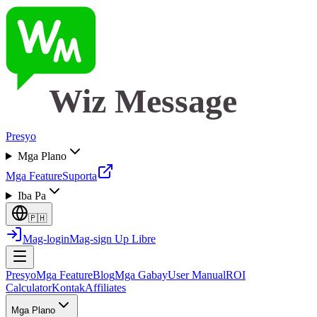
Wiz Message
Presyo
Mga Plano
Mga Feature
Suporta
Iba Pa
🇵🇭
Mag-login
Mag-sign Up Libre
Presyo
Mga Feature
Blog
Mga Gabay
User Manual
ROI
Calculator
Kontak
Affiliates
Mga Plano