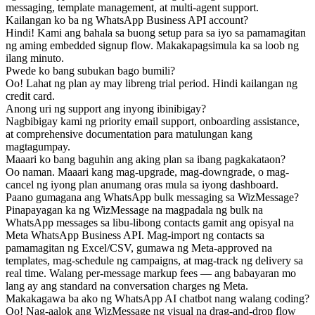
messaging, template management, at multi-agent support.
Kailangan ko ba ng WhatsApp Business API account?
Hindi! Kami ang bahala sa buong setup para sa iyo sa pamamagitan
ng aming embedded signup flow. Makakapagsimula ka sa loob ng
ilang minuto.
Pwede ko bang subukan bago bumili?
Oo! Lahat ng plan ay may libreng trial period. Hindi kailangan ng
credit card.
Anong uri ng support ang inyong ibinibigay?
Nagbibigay kami ng priority email support, onboarding assistance,
at comprehensive documentation para matulungan kang
magtagumpay.
Maaari ko bang baguhin ang aking plan sa ibang pagkakataon?
Oo naman. Maaari kang mag-upgrade, mag-downgrade, o mag-
cancel ng iyong plan anumang oras mula sa iyong dashboard.
Paano gumagana ang WhatsApp bulk messaging sa WizMessage?
Pinapayagan ka ng WizMessage na magpadala ng bulk na
WhatsApp messages sa libu-libong contacts gamit ang opisyal na
Meta WhatsApp Business API. Mag-import ng contacts sa
pamamagitan ng Excel/CSV, gumawa ng Meta-approved na
templates, mag-schedule ng campaigns, at mag-track ng delivery sa
real time. Walang per-message markup fees — ang babayaran mo
lang ay ang standard na conversation charges ng Meta.
Makakagawa ba ako ng WhatsApp AI chatbot nang walang coding?
Oo! Nag-aalok ang WizMessage ng visual na drag-and-drop flow