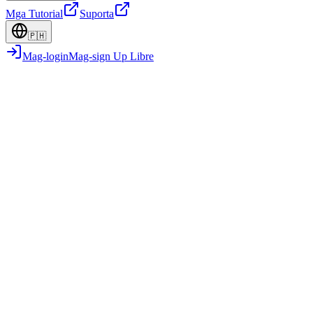
Mga Tutorial
Suporta
🇵🇭
Mag-login
Mag-sign Up Libre