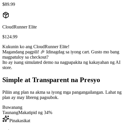
$89.99
CloudRunner Elite
$124.99
Kukunin ko ang CloudRunner Elite!
Magandang pagpili! 🎉 Idinagdag sa iyong cart. Gusto mo bang
magpatuloy sa checkout?
Ito ay isang simulated demo na nagpapakita ng kakayahan ng AI
store.
Simple at Transparent na Presyo
Piliin ang plan na akma sa iyong mga pangangailangan. Lahat ng
plan ay may libreng pagsubok.
Buwanang
Taunang
Makatipid ng 34%
Pinakasikat