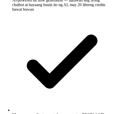
AI-powered na flow generation — ilarawan ang iyong
chatbot at hayaang buuin ito ng AI, may 20 libreng credits
bawat buwan