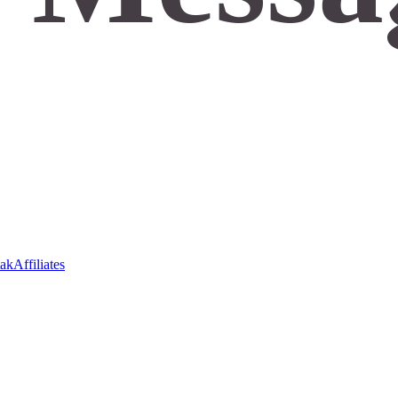
ak
Affiliates