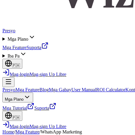
Presyo
Mga Plano
Mga Feature
Suporta
Iba Pa
🇵🇭
Mag-login
Mag-sign Up Libre
Presyo
Mga Feature
Blog
Mga Gabay
User Manual
ROI Calculator
Kont
Mga Plano
Mga Tutorial
Suporta
🇵🇭
Mag-login
Mag-sign Up Libre
Home
/
Mga Feature
/
WhatsApp Marketing