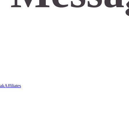
ak
Affiliates