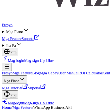
Presyo
Mga Plano
Mga Feature
Suporta
Iba Pa
🇵🇭
Mag-login
Mag-sign Up Libre
Presyo
Mga Feature
Blog
Mga Gabay
User Manual
ROI Calculator
Kont
Mga Plano
Mga Tutorial
Suporta
🇵🇭
Mag-login
Mag-sign Up Libre
Home
/
Mga Feature
/
WhatsApp Business API