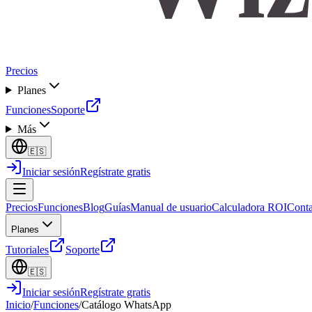
Precios
Planes
Funciones
Soporte
Más
🇪🇸
Iniciar sesión
Regístrate gratis
Precios
Funciones
Blog
Guías
Manual de usuario
Calculadora ROI
Conta
Planes
Tutoriales
Soporte
🇪🇸
Iniciar sesión
Regístrate gratis
Inicio
/
Funciones
/
Catálogo WhatsApp