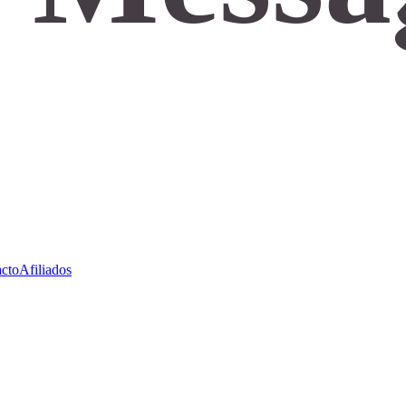
cto
Afiliados