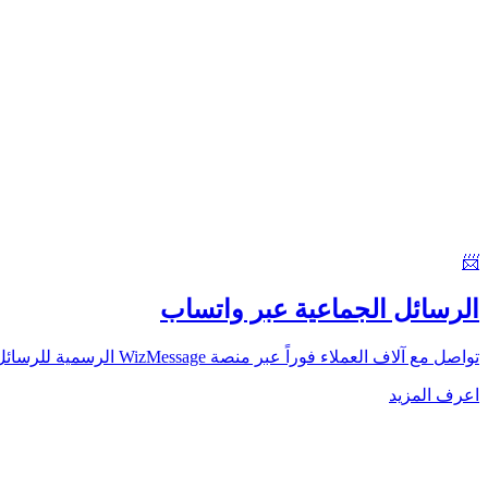
📨
الرسائل الجماعية عبر واتساب
تواصل مع آلاف العملاء فوراً عبر منصة WizMessage الرسمية للرسائل الجماعية. قوالب معتمدة من Meta، تحليلات فورية وبدون رسوم إضافية لكل رسالة.
اعرف المزيد