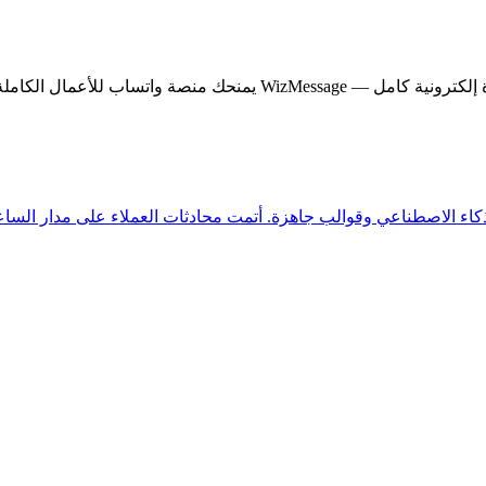
كاملة مع واجهة برمجة Meta الرسمية.
اء الاصطناعي وقوالب جاهزة. أتمت محادثات العملاء على مدار الساع