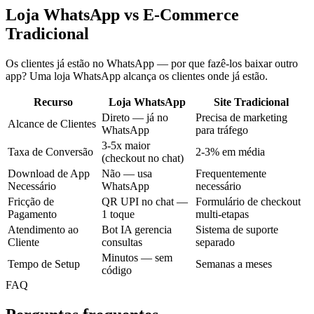
Loja WhatsApp vs E-Commerce
Tradicional
Os clientes já estão no WhatsApp — por que fazê-los baixar outro
app? Uma loja WhatsApp alcança os clientes onde já estão.
Recurso
Loja WhatsApp
Site Tradicional
Direto — já no
Precisa de marketing
Alcance de Clientes
WhatsApp
para tráfego
3-5x maior
Taxa de Conversão
2-3% em média
(checkout no chat)
Download de App
Não — usa
Frequentemente
Necessário
WhatsApp
necessário
Fricção de
QR UPI no chat —
Formulário de checkout
Pagamento
1 toque
multi-etapas
Atendimento ao
Bot IA gerencia
Sistema de suporte
Cliente
consultas
separado
Minutos — sem
Tempo de Setup
Semanas a meses
código
FAQ