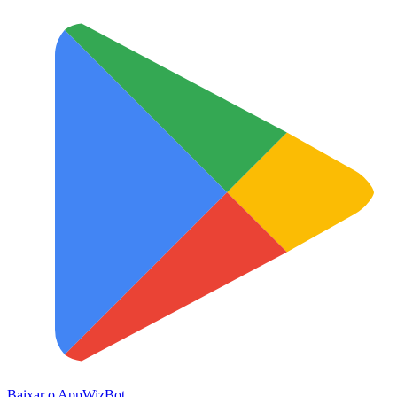
Baixar o App
WizBot