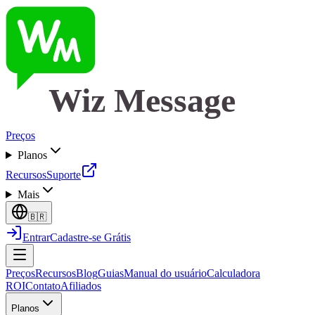
Wiz Message
Preços
Planos
Recursos
Suporte
Mais
🇧🇷
Entrar
Cadastre-se Grátis
Preços
Recursos
Blog
Guias
Manual do usuário
Calculadora
ROI
Contato
Afiliados
Planos