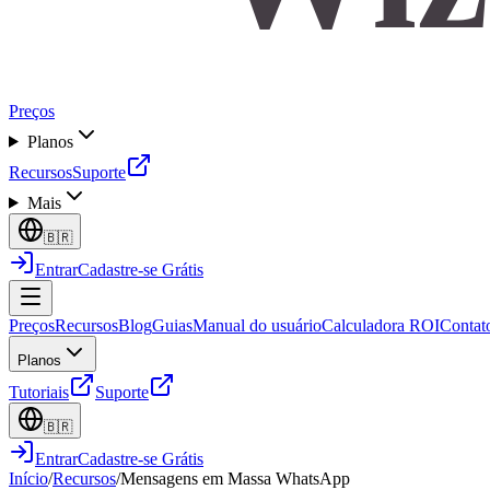
Preços
Planos
Recursos
Suporte
Mais
🇧🇷
Entrar
Cadastre-se Grátis
Preços
Recursos
Blog
Guias
Manual do usuário
Calculadora ROI
Contat
Planos
Tutoriais
Suporte
🇧🇷
Entrar
Cadastre-se Grátis
Início
/
Recursos
/
Mensagens em Massa WhatsApp