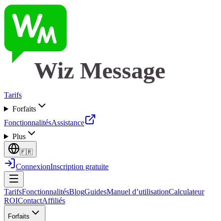
Wiz Message
Tarifs
Forfaits
Fonctionnalités
Assistance
Plus
🇫🇷
Connexion
Inscription gratuite
Tarifs
Fonctionnalités
Blog
Guides
Manuel d’utilisation
Calculateur
ROI
Contact
Affiliés
Forfaits