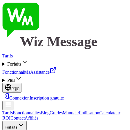
Wiz Message
Tarifs
Forfaits
Fonctionnalités
Assistance
Plus
🇫🇷
Connexion
Inscription gratuite
Tarifs
Fonctionnalités
Blog
Guides
Manuel d’utilisation
Calculateur
ROI
Contact
Affiliés
Forfaits