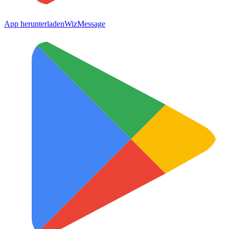
App herunterladen
WizMessage