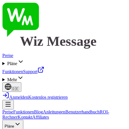
Wiz Message
Preise
Pläne
Funktionen
Support
Mehr
🇩🇪
Anmelden
Kostenlos registrieren
Preise
Funktionen
Blog
Anleitungen
Benutzerhandbuch
ROI-
Rechner
Kontakt
Affiliates
Pläne