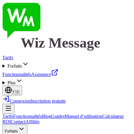
Wiz Message
Tarifs
Forfaits
Fonctionnalités
Assistance
Plus
🇫🇷
Connexion
Inscription gratuite
Tarifs
Fonctionnalités
Blog
Guides
Manuel d’utilisation
Calculateur
ROI
Contact
Affiliés
Forfaits