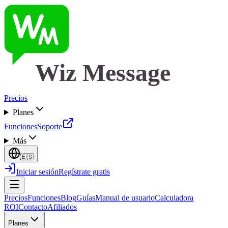
Wiz Message
Precios
Planes
Funciones
Soporte
Más
🇪🇸
Iniciar sesión
Regístrate gratis
Precios
Funciones
Blog
Guías
Manual de usuario
Calculadora
ROI
Contacto
Afiliados
Planes