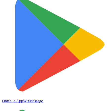
Obtén la App
WizMessage