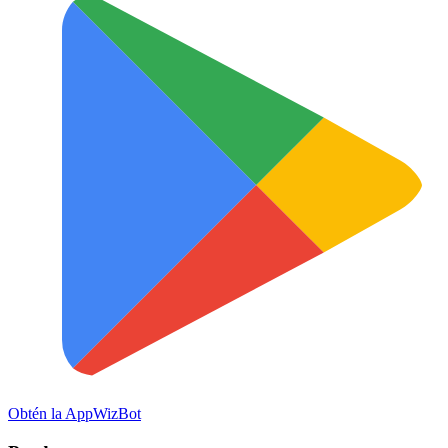
Obtén la App
WizBot