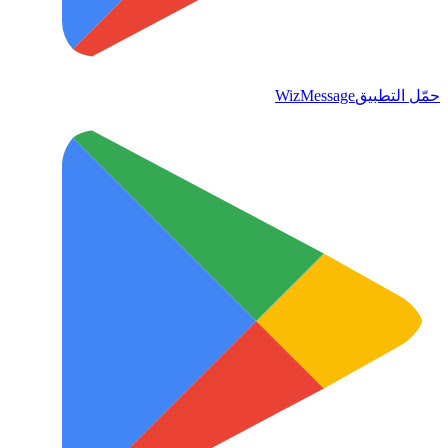
حمّل التطبيق
WizMessage