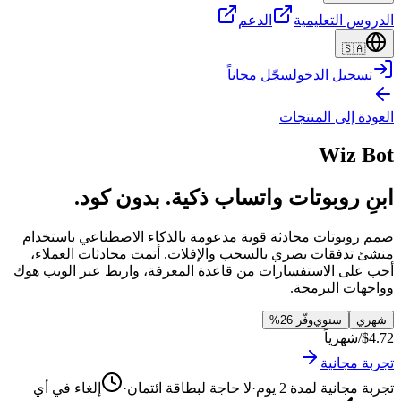
الدروس التعليمية
الدعم
🇸🇦
تسجيل الدخول
سجّل مجاناً
العودة إلى المنتجات
Wiz Bot
ابنِ روبوتات واتساب ذكية. بدون كود.
صمم روبوتات محادثة قوية مدعومة بالذكاء الاصطناعي باستخدام
منشئ تدفقات بصري بالسحب والإفلات. أتمت محادثات العملاء،
أجب على الاستفسارات من قاعدة المعرفة، واربط عبر الويب هوك
وواجهات البرمجة.
شهري
سنوي
وفّر 26%
$4.72
/شهرياً
تجربة مجانية
تجربة مجانية لمدة 2 يوم
·
لا حاجة لبطاقة ائتمان
·
إلغاء في أي