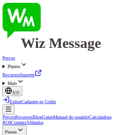
Wiz Message
Preços
Planos
Recursos
Suporte
Mais
🇧🇷
Entrar
Cadastre-se Grátis
Preços
Recursos
Blog
Guias
Manual do usuário
Calculadora
ROI
Contato
Afiliados
Planos