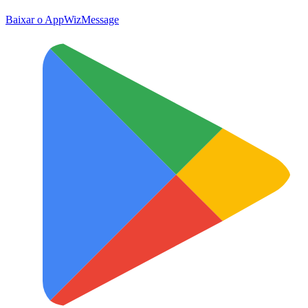
Baixar o App
WizMessage